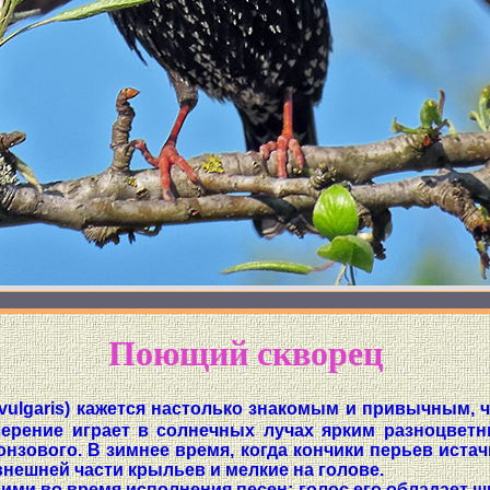
Поющий скворец
ulgaris) кажется настолько знакомым и привычным, ч
оперение играет в солнечных лучах ярким разноцвет
ронзового. В зимнее время, когда кончики перьев ист
внешней части крыльев и мелкие на голове.
ми во время исполнения песен; голос его обладает ш