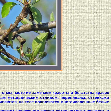
то мы часто не замечаем красоты и богатства красок
ным металлическим отливом, переливаясь оттенками
ачиваются, на теле появляются многочисленные белые
ироким диапазоном звуков, которые могут включать в