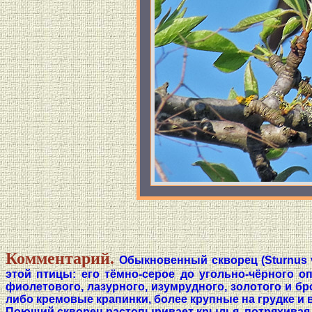
Комментарий.
Обыкновенный скворец (Sturnus v
этой птицы: его тёмно-серое до угольно-чёрного 
фиолетового, лазурного, изумрудного, золотого и б
либо кремовые крапинки, более крупные на грудке и 
Поющий скворец растопыривает крылья, потряхивая и