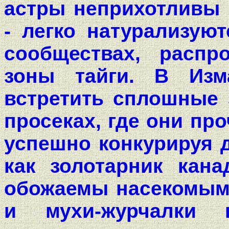
астры неприхотливы 
- легко натурализую
сообществах, распр
зоны тайги. В Изм
встретить сплошные 
просеках, где они пр
успешно конкурируя д
как золотарник кана
обожаемы насекомыми
и мухи-журчалки п