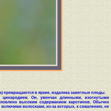
a) превращаются в яркие, издалека заметные плоды.
 цинародием. Он, увенчан длинными, изогнутыми
бусловлено высоким содержанием каротинов. Обычно
олючими волосками, из-за которых, к сожалению, не