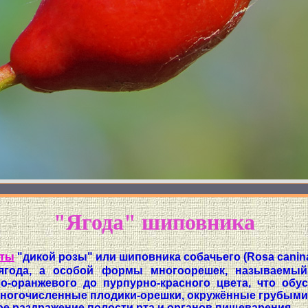
"Ягода" шиповника
еты
"дикой розы" или шиповника собачьего (Rosa canin
 ягода, а особой формы многоорешек, называемый
но-оранжевого до пурпурно-красного цвета, что о
ногочисленные плодики-орешки, окружённые грубыми к
ое раздражение полости рта и органов пищеварения.