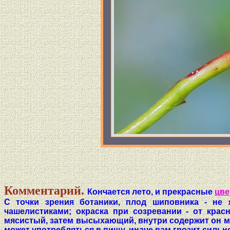
Комментарий.
Кончается лето, и прекрасные
цв
С точки зрения ботаники, плод шиповника - не
чашелистиками; окраска при созревании - от крас
мясистый, затем высыхающий, внутри содержит он м
может употребляться в пищу, иначе вам грозит сильн