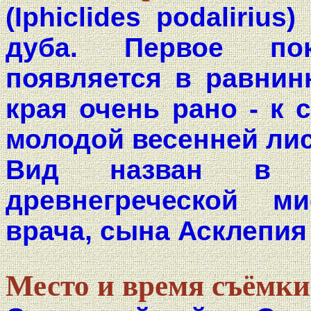
(Iphiclides podaliriu
дуба. Первое по
появляется в равнин
края очень рано - к 
молодой весенней лис
Вид назван в ч
древнегреческой м
врача, сына Асклепия
Место и время съёмки