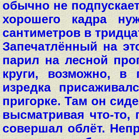
обычно не подпускает
хорошего кадра ну
сантиметров в тридца
Запечатлённый на эт
парил на лесной прог
круги, возможно, в
изредка присаживал
пригорке. Там он сид
высматривая что-то, 
совершал облёт. Непр