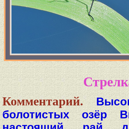
Стрелк
Комментарий.
Высо
болотистых озёр В
настоящий рай д