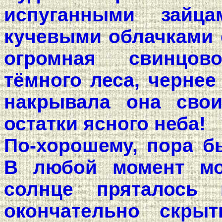
испуганными зайц
кучевыми облачками 
огромная свинцов
тёмного леса, чернее
накрывала она сво
остатки ясного неба!
По-хорошему, пора б
В любой момент мо
солнце пряталось 
окончательно скры