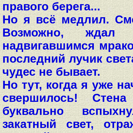
правого берега...
Но я всё медлил. Смо
Возможно, ждал ч
надвигавшимся мрако
последний лучик света
чудес не бывает.
Но тут, когда я уже н
свершилось! Стен
буквально вспыхн
закатный свет, отр