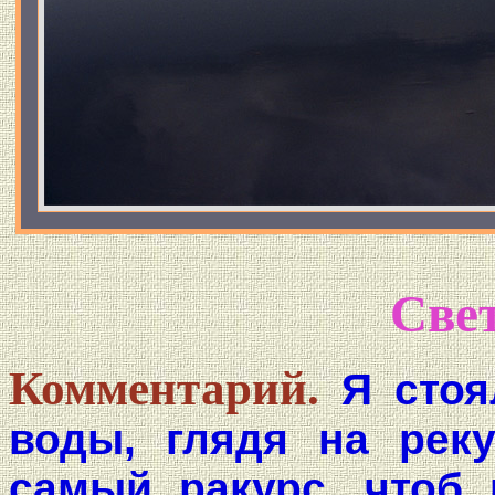
Све
Комментарий.
Я стоя
воды, глядя на рек
самый ракурс, чтоб 