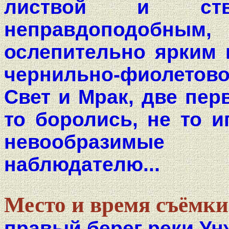
листвой и ст
неправдоподоб
ослепительно ярким 
чернильно-фиолетов
Свет и Мрак, две пер
то боролись, не то и
невообразимые 
наблюдателю...
Место и время съёмки
правый берег реки Ун