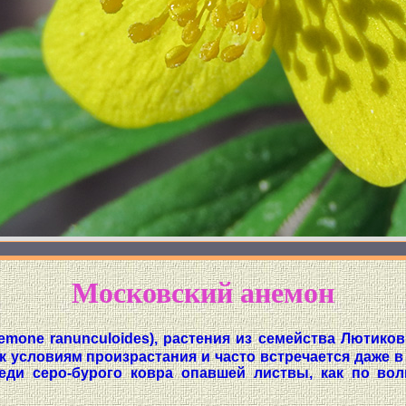
Московский анемон
mone ranunculoides), растения из семейства Лютиков
 условиям произрастания и часто встречается даже в 
реди серо-бурого ковра опавшей листвы, как по во