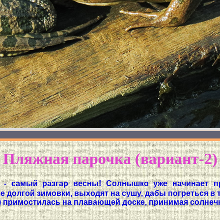
Пляжная парочка (вариант-2)
 - самый разгар весны! Солнышко уже начинает пр
 долгой зимовки, выходят на сушу, дабы погреться в 
us) примостилась на плавающей доске, принимая солне